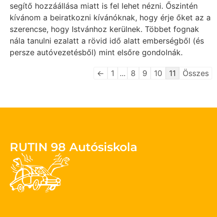
segítő hozzáállása miatt is fel lehet nézni. Őszintén
kívánom a beiratkozni kívánóknak, hogy érje őket az a
szerencse, hogy Istvánhoz kerülnek. Többet fognak
nála tanulni ezalatt a rövid idő alatt emberségből (és
persze autóvezetésből) mint elsőre gondolnák.
←
1
...
8
9
10
11
Összes
RUTIN 98 Autósiskola