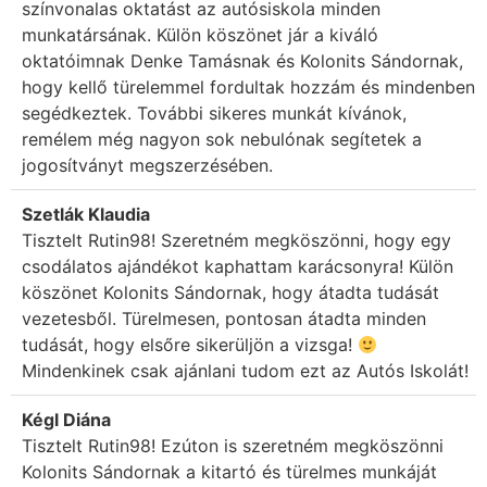
színvonalas oktatást az autósiskola minden
munkatársának. Külön köszönet jár a kiváló
oktatóimnak Denke Tamásnak és Kolonits Sándornak,
hogy kellő türelemmel fordultak hozzám és mindenben
segédkeztek. További sikeres munkát kívánok,
remélem még nagyon sok nebulónak segítetek a
jogosítványt megszerzésében.
Szetlák Klaudia
Tisztelt Rutin98! Szeretném megköszönni, hogy egy
csodálatos ajándékot kaphattam karácsonyra! Külön
köszönet Kolonits Sándornak, hogy átadta tudását
vezetesből. Türelmesen, pontosan átadta minden
tudását, hogy elsőre sikerüljön a vizsga!
Mindenkinek csak ajánlani tudom ezt az Autós Iskolát!
Kégl Diána
Tisztelt Rutin98! Ezúton is szeretném megköszönni
Kolonits Sándornak a kitartó és türelmes munkáját