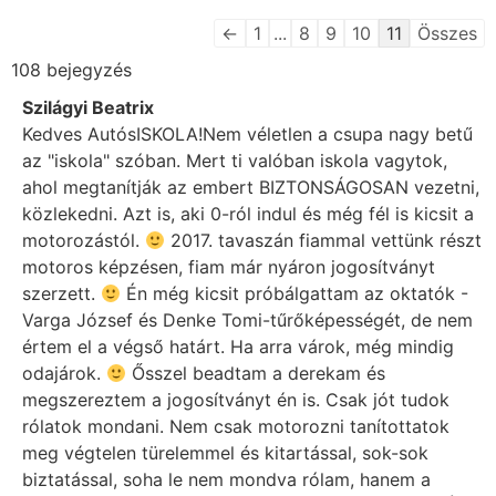
←
1
...
8
9
10
11
Összes
108 bejegyzés
Szilágyi Beatrix
Kedves AutósISKOLA!Nem véletlen a csupa nagy betű
az "iskola" szóban. Mert ti valóban iskola vagytok,
ahol megtanítják az embert BIZTONSÁGOSAN vezetni,
közlekedni. Azt is, aki 0-ról indul és még fél is kicsit a
motorozástól.
2017. tavaszán fiammal vettünk részt
motoros képzésen, fiam már nyáron jogosítványt
szerzett.
Én még kicsit próbálgattam az oktatók -
Varga József és Denke Tomi-tűrőképességét, de nem
értem el a végső határt. Ha arra várok, még mindig
odajárok.
Ősszel beadtam a derekam és
megszereztem a jogosítványt én is. Csak jót tudok
rólatok mondani. Nem csak motorozni tanítottatok
meg végtelen türelemmel és kitartással, sok-sok
biztatással, soha le nem mondva rólam, hanem a