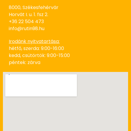
8000, Székesfehérvár
Horvát I. u. 1. fsz 2.
+36 22 504 473
info@rutin98.hu
Irodánk nyitvatartása:
hétfő, szerda: 9:00-16:00
kedd, csütörtök: 9:00-15:00
péntek: zárva