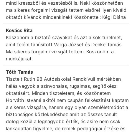
mind kresszből és vezetésből is. Neki köszönhetően
ma sikeres forgalmi vizsgát tettem elsőre! Ilyen kiváló
oktatót kívánok mindenkinek! Köszönettel: Kégl Diána
Kovács Rita
Köszönöm a biztató szavakat és azt a sok türelmet,
amit felém tanúsított Varga József és Denke Tamás.
Ma sikeres forgalmi vizsgát tettem. Köszönöm a
munkájukat.
Tóth Tamás
Tisztelt Rutin 98 Autósiskola! Rendkívüli mértékben
hálás vagyok a színvonalas, rugalmas, segítőkész
oktatásért. Minden tiszteletem, és köszönetem
Horváth Istváné akitől nem csupán felkészítést kaptam
a sikeres vizsgára, hanem egy olyan szemléletmódot a
biztonságos közlekedéshez amit az összes tanult
dolog közül a legnagyobb érték, és akire nem csak
lankadatlan figyelme, de remek pedagógiai érzéke és