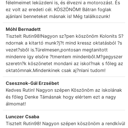
félelmeimet leküzdeni is, és élvezni a motorozást. És
ez volt az eredeti cél. KÖSZÖNÖM! Bátran foglak
ajánlani benneteket másnak is! Még találkozunk!
Móhl Bernadett
Tisztelt Rutin98!Nagyon sz?pen köszönöm Kolonits S?
ndornak a kitartó munk?j?t mind kressz oktatásból ?s
vezet?sből is.Türelmesen,pontosan megtanitott
mindenre igy elsőre ?tmentem mindenből.M?gegyszer
szeretn?k köszönetet mondani az iskol?nak s főleg az
oktatómnak.Mindenkinek csak aj?nlani tudom!
Csesznok-Gál Erzsébet
Kedves Rutin! Nagyon szépen Köszönöm az iskolának
és főleg Denke Támásnak hogy elértem ezt a nagy
álmomat!
Lunczer Csaba
Tisztelt Rutin98! Nagyon szépen köszönöm a rendkívül