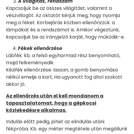
A világítás, rendszám
Kapcsoljuk be az összes világítást, valamint a
vészvillogót. Az oktatót kérjük meg, hogy nyomja
meg a féket. Körbejárás közben ellenőrizzük. a
lámpákat és a rendszámot is. Amikor végeztünk,
kapcsoljuk be az irányjelző karját, hogy működik-e.
Fékek ellenőrzése
Lábfék: kb. a felső egyharmad rész benyomható,
majd felkeményedik.
Kézifék ellenőrzése: lassan, a gomb benyomása
nélkül emelje a kart, Ha ugyanott fog ahol szokott
akkor jó.
Az ellenőrzés után el kell mondanom a
tapasztalatomat, hogy a gépkocsi
közlekedésre alkalmas.
Indulás előtt pedig, jöhet az elindulás utáni
fékpróba. Kb. egy méter megtétele után megállunk