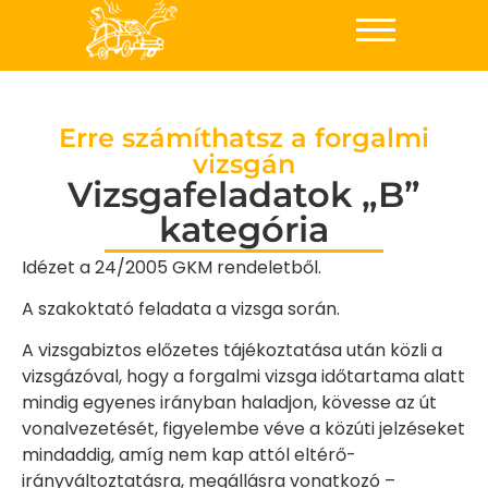
Erre számíthatsz a forgalmi
vizsgán
Vizsgafeladatok „B”
kategória
Idézet a 24/2005 GKM rendeletből.
A szakoktató feladata a vizsga során.
A vizsgabiztos előzetes tájékoztatása után közli a
vizsgázóval, hogy a forgalmi vizsga időtartama alatt
mindig egyenes irányban haladjon, kövesse az út
vonalvezetését, figyelembe véve a közúti jelzéseket
mindaddig, amíg nem kap attól eltérő-
irányváltoztatásra, megállásra vonatkozó –