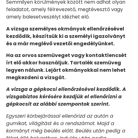
Semmilyen körülmények között nem adhat olyan
feladatot, amely félrevezető, megtévesztő vagy
amely balesetveszélyt idézhet elő.
A vizsga személyes okmányok ellenőrzésével
kezdődik, készítsük ki a személyi igazolványt
és a már meglévő vezetői engedélyünket.
Ha az orvos szemüveget vagy kontaktlencsét
írt elő akkor használjuk. Tartalék szemüveg
legyen nálunk. Lejárt okmányokkal nem lehet
megkezdeni a vizsgát.
A vizsga a gépkocsi ellenőrzésével kezdődik. A
vizsgabiztos kérésére kezdjük el ellenőrizni a
gépkocsit az alábbi szempontok szerint.
Egyszeri körbejárással ellenőrizd az autón a
gumikat, világítást és a rendszámot. Majd a
kormányt még beülés előtt. Beülés után pedig a