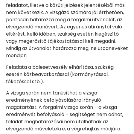
feladatot, illetve a közúti jelzések jelentéséből más
nem következik. A vizsgázó számára jól érthetően,
pontosan határozza meg a forgalmi útvonalat, az
elvégzendő manővert. Az egyenes útiránytól való
eltérést, kellő időben, szükség esetén kiegészítő
vagy megerősítő tájékoztatással kell megadni.
Mindig az útvonalat határozza meg, ne utcaneveket
mondjon.
Feladata a balesetveszély elhárítása, szükség
esetén közbeavatkozással (kormányzással,
fékezéssel stb.).
A vizsga során nem tanúsíthat a vizsga
eredményének befolyásolására irányuló
magatartást. A forgalmi vizsga során – a vizsga
eredményét befolyásoló – segítséget nem adhat,
feladat meghatározásai nem utalhatnak az
elvégzendő műveletekre, a végrehajtás módjára.