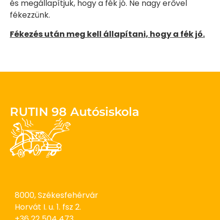
és megállapítjuk, hogy a fék jó. Ne nagy erővel
fékezzünk.
Fékezés után meg kell állapítani, hogy a fék jó.
RUTIN 98 Autósiskola
8000, Székesfehérvár
Horvát I. u. 1. fsz 2.
+36 22 504 473