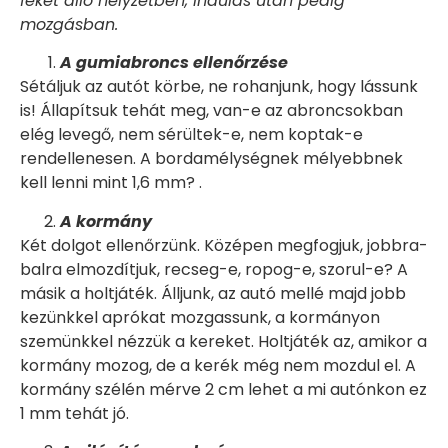
féket álló helyzetben, indulás után pedig
mozgásban.
A gumiabroncs ellenőrzése
Sétáljuk az autót körbe, ne rohanjunk, hogy lássunk
is! Állapítsuk tehát meg, van-e az abroncsokban
elég levegő, nem sérültek-e, nem koptak-e
rendellenesen. A bordamélységnek mélyebbnek
kell lenni mint 1,6 mm? .
A kormány
Két dolgot ellenőrzünk. Középen megfogjuk, jobbra-
balra elmozdítjuk, recseg-e, ropog-e, szorul-e? A
másik a holtjáték. Álljunk, az autó mellé majd jobb
kezünkkel aprókat mozgassunk, a kormányon
szemünkkel nézzük a kereket. Holtjáték az, amikor a
kormány mozog, de a kerék még nem mozdul el. A
kormány szélén mérve 2 cm lehet a mi autónkon ez
1 mm tehát jó.